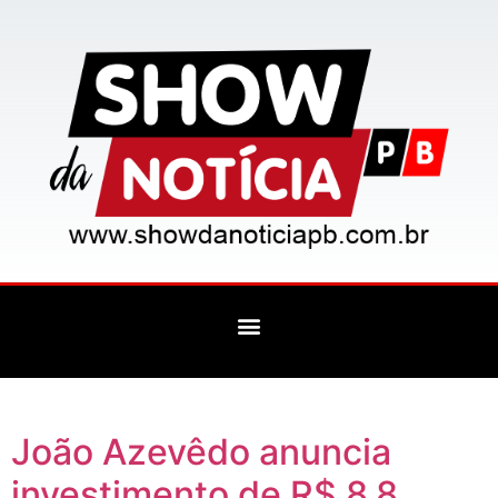
João Azevêdo anuncia
investimento de R$ 8,8