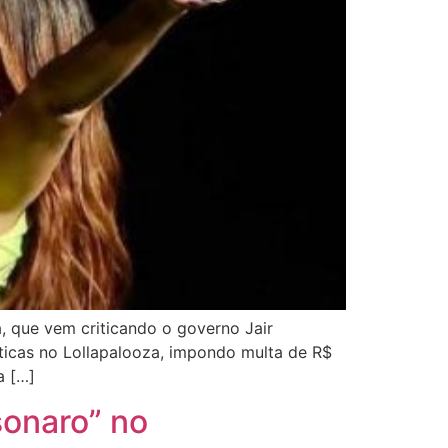
a, que vem criticando o governo Jair
íticas no Lollapalooza, impondo multa de R$
a […]
sonaro” no