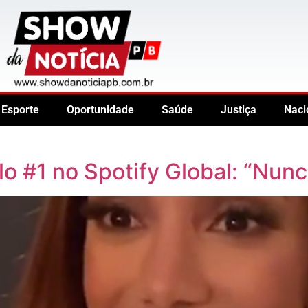
Esporte
Oportunidade
Saúde
Justiça
Naci
o #1 no Spotify Global: “Nunca