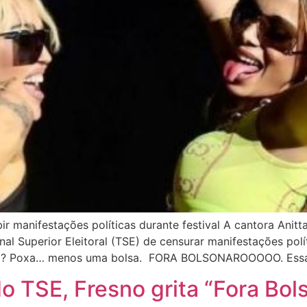
ir manifestações políticas durante festival A cantora Anitt
nal Superior Eleitoral (TSE) de censurar manifestações pol
0 mil? Poxa… menos uma bolsa. FORA BOLSONAROOOOO. Ess
o TSE, Fresno grita “Fora Bol