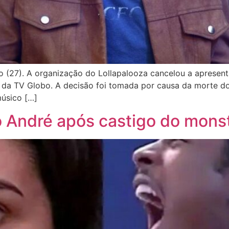
o (27). A organização do Lollapalooza cancelou a apresent
da TV Globo. A decisão foi tomada por causa da morte do
músico […]
o André após castigo do monst