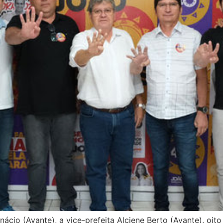
nácio (Avante), a vice-prefeita Alciene Berto (Avante), oit