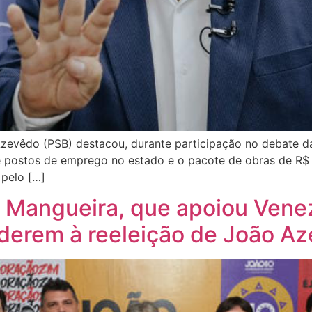
zevêdo (PSB) destacou, durante participação no debate da
 postos de emprego no estado e o pacote de obras de R$ 1
 pelo […]
 Mangueira, que apoiou Venez
aderem à reeleição de João A