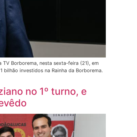
 TV Borborema, nesta sexta-feira (21), em
 bilhão investidos na Rainha da Borborema.
iano no 1º turno, e
zevêdo