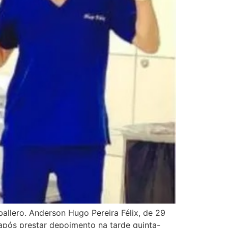
allero. Anderson Hugo Pereira Félix, de 29
 após prestar depoimento na tarde quinta-