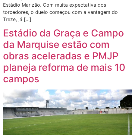
Estádio Marizão. Com muita expectativa dos
torcedores, o duelo começou com a vantagem do
Treze, já […]
Estádio da Graça e Campo
da Marquise estão com
obras aceleradas e PMJP
planeja reforma de mais 10
campos