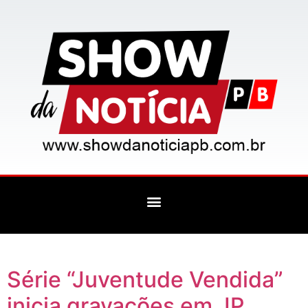
Série “Juventude Vendida”
inicia gravações em JP