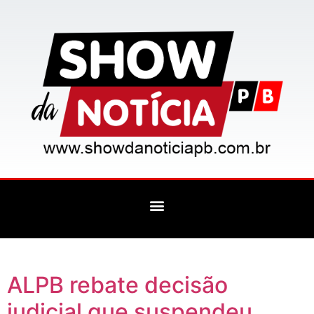
ALPB rebate decisão
judicial que suspendeu