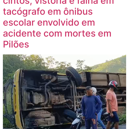
cintos, vistoria e falha em
tacógrafo em ônibus
escolar envolvido em
acidente com mortes em
Pilões