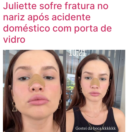
Juliette sofre fratura no
nariz após acidente
doméstico com porta de
vidro