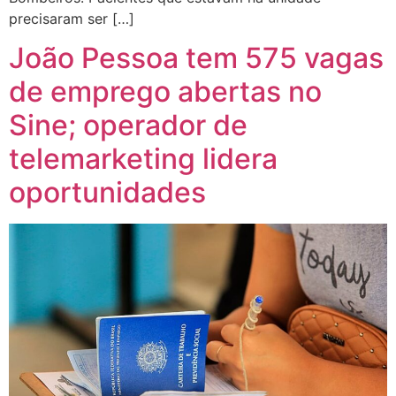
precisaram ser […]
João Pessoa tem 575 vagas
de emprego abertas no
Sine; operador de
telemarketing lidera
oportunidades