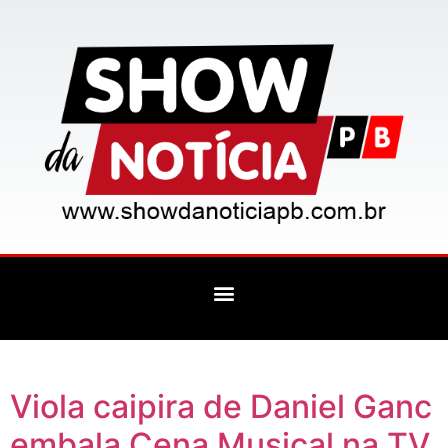
Viola caipira de Daniel Ganc
embala Cena Musical na TV