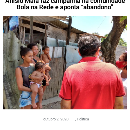
Anísio Maia faz campanha na comunidade
Bola na Rede e aponta “abandono”
outubro 2, 2020
,
Política