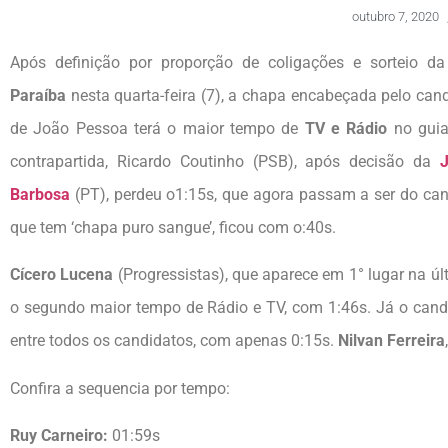
outubro 7, 2020
Após definição por proporção de coligações e sorteio d
Paraíba
nesta quarta-feira (7), a chapa encabeçada pelo can
de João Pessoa terá o maior tempo de
TV e Rádio
no guia
contrapartida, Ricardo Coutinho (PSB), após decisão da
Barbosa
(PT), perdeu o1:15s, que agora passam a ser do ca
que tem ‘chapa puro sangue’, ficou com o:40s.
Cícero Lucena
(Progressistas), que aparece em 1° lugar na ú
o segundo maior tempo de Rádio e TV, com 1:46s. Já o can
entre todos os candidatos, com apenas 0:15s.
Nilvan Ferreira
Confira a sequencia por tempo:
Ruy Carneiro:
01:59s