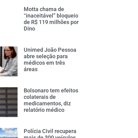
Motta chama de
“inaceitável” bloqueio
de R$ 119 milhões por
Dino
Unimed João Pessoa
abre seleção para
médicos em três
áreas
Bolsonaro tem efeitos
colaterais de
medicamentos, diz
relatório médico
Polícia Civil recupera
mais de 300 veículos