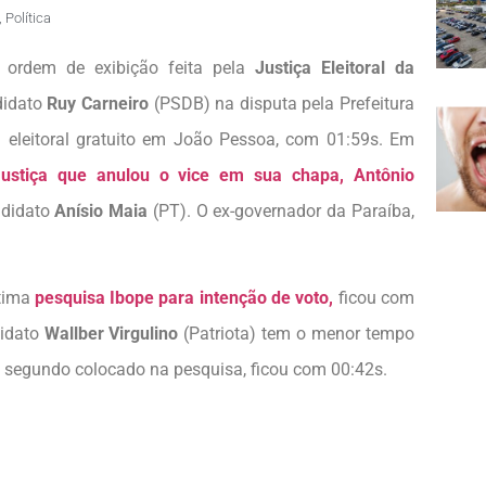
,
Política
a ordem de exibição feita pela
Justiça Eleitoral da
didato
Ruy Carneiro
(PSDB) na disputa pela Prefeitura
 eleitoral gratuito em João Pessoa, com 01:59s. Em
Justiça que anulou o vice em sua chapa, Antônio
ndidato
Anísio Maia
(PT). O ex-governador da Paraíba,
ltima
pesquisa Ibope para intenção de voto,
ficou com
didato
Wallber Virgulino
(Patriota) tem o menor tempo
, segundo colocado na pesquisa, ficou com 00:42s.