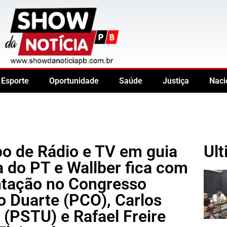
Esporte
Oportunidade
Saúde
Justiça
Naci
po de Rádio e TV em guia
Ult
la do PT e Wallber fica com
ntação no Congresso
o Duarte (PCO), Carlos
(PSTU) e Rafael Freire