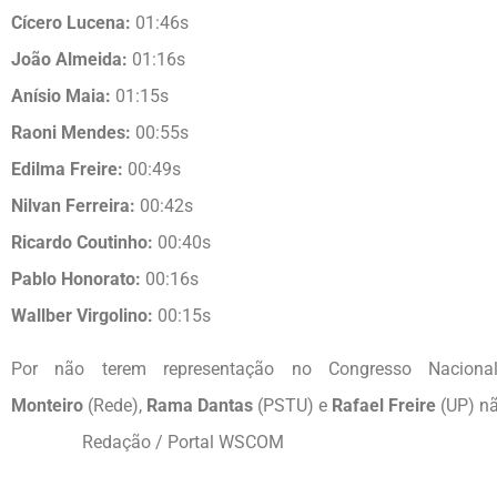
Cícero Lucena:
01:46s
João Almeida:
01:16s
Anísio Maia:
01:15s
Raoni Mendes:
00:55s
Edilma Freire:
00:49s
Nilvan Ferreira:
00:42s
Ricardo Coutinho:
00:40s
Pablo Honorato:
00:16s
Wallber Virgolino:
00:15s
Por não terem representação no Congresso Nacion
Monteiro
(Rede),
Rama Dantas
(PSTU) e
Rafael Freire
(UP)
Redação / Portal WSCOM