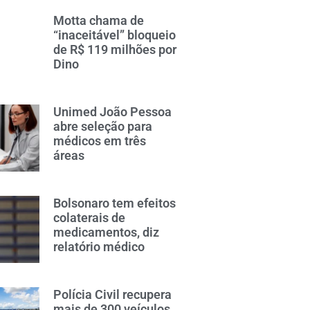
Motta chama de
“inaceitável” bloqueio
de R$ 119 milhões por
Dino
Unimed João Pessoa
abre seleção para
médicos em três
áreas
Bolsonaro tem efeitos
colaterais de
medicamentos, diz
relatório médico
Polícia Civil recupera
mais de 300 veículos