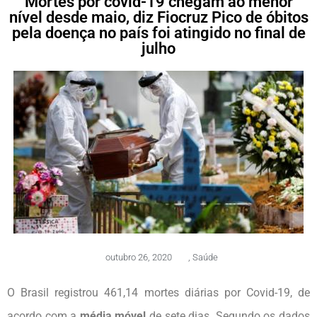
Mortes por covid-19 chegam ao menor
nível desde maio, diz Fiocruz Pico de óbitos
pela doença no país foi atingido no final de
julho
outubro 26, 2020
,
Saúde
O Brasil registrou 461,14 mortes diárias por Covid-19, de
acordo com a
média móvel
de sete dias. Segundo os dados