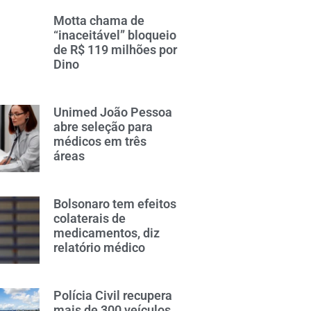
Motta chama de
“inaceitável” bloqueio
de R$ 119 milhões por
Dino
Unimed João Pessoa
abre seleção para
médicos em três
áreas
Bolsonaro tem efeitos
colaterais de
medicamentos, diz
relatório médico
Polícia Civil recupera
mais de 300 veículos