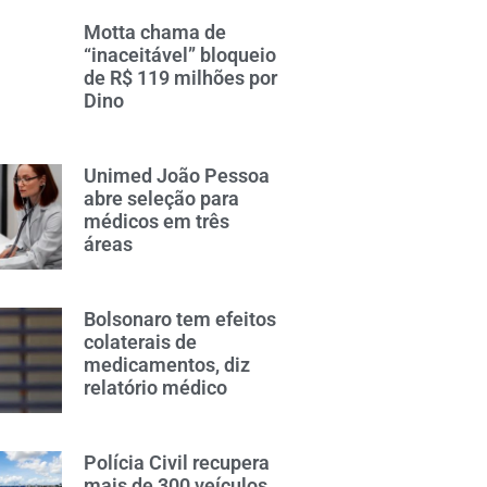
Motta chama de
“inaceitável” bloqueio
de R$ 119 milhões por
Dino
Unimed João Pessoa
abre seleção para
médicos em três
áreas
Bolsonaro tem efeitos
colaterais de
medicamentos, diz
relatório médico
Polícia Civil recupera
mais de 300 veículos