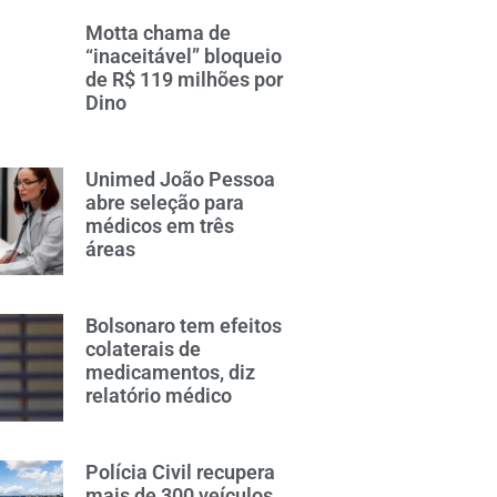
Motta chama de
“inaceitável” bloqueio
de R$ 119 milhões por
Dino
Unimed João Pessoa
abre seleção para
médicos em três
áreas
Bolsonaro tem efeitos
colaterais de
medicamentos, diz
relatório médico
Polícia Civil recupera
mais de 300 veículos