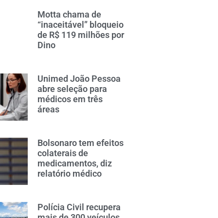
Motta chama de
“inaceitável” bloqueio
de R$ 119 milhões por
Dino
Unimed João Pessoa
abre seleção para
médicos em três
áreas
Bolsonaro tem efeitos
colaterais de
medicamentos, diz
relatório médico
Polícia Civil recupera
mais de 300 veículos