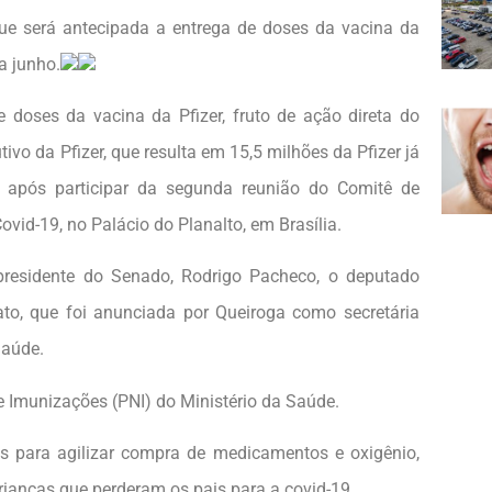
que será antecipada a entrega de doses da vacina da
a junho.
 doses da vacina da Pfizer, fruto de ação direta do
ivo da Pfizer, que resulta em 15,5 milhões da Pfizer já
 após participar da segunda reunião do Comitê de
d-19, no Palácio do Planalto, em Brasília.
residente do Senado, Rodrigo Pacheco, o deputado
nato, que foi anunciada por Queiroga como secretária
Saúde.
 Imunizações (PNI) do Ministério da Saúde.
 para agilizar compra de medicamentos e oxigênio,
ianças que perderam os pais para a covid-19.