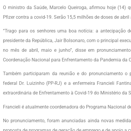
O ministro da Saúde, Marcelo Queiroga, afirmou hoje (14) 
Pfizer contra a covid-19. Serão 15,5 milhões de doses de abril 
“Trago para os senhores uma boa notícia: a antecipação de
presidente da República, Jair Bolsonaro, com o principal execut
no mês de abril, maio e junho”, disse em pronunciamento
Coordenação Nacional para Enfrentamento da Pandemia da Covi
Também participaram da reunião e do pronunciamento o p
federal Dr. Luizinho (PP-RJ) e a enfermeira Francieli Fanti
extraordinária de Enfrentamento à Covid-19 do Ministério da 
Francieli é atualmente coordenadora do Programa Nacional de
No pronunciamento, foram anunciadas ainda novas medidas
proposta de programas de geração de emprego e de apoio a cr