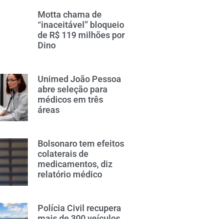
Motta chama de
“inaceitável” bloqueio
de R$ 119 milhões por
Dino
Unimed João Pessoa
abre seleção para
médicos em três
áreas
Bolsonaro tem efeitos
colaterais de
medicamentos, diz
relatório médico
Polícia Civil recupera
mais de 300 veículos