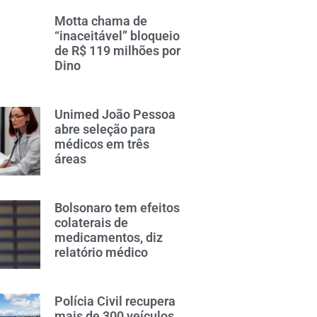
Motta chama de
“inaceitável” bloqueio
de R$ 119 milhões por
Dino
Unimed João Pessoa
abre seleção para
médicos em três
áreas
Bolsonaro tem efeitos
colaterais de
medicamentos, diz
relatório médico
Polícia Civil recupera
mais de 300 veículos