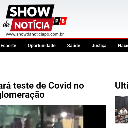
Esporte
Oportunidade
Saúde
Justiça
Naci
ará teste de Covid no
Ult
aglomeração