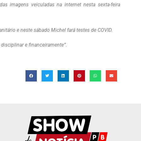
 imagens veiculadas na internet nesta sexta-feira
itário e neste sábado Michel fará testes de COVID.
 disciplinar e financeiramente”.