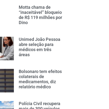
Motta chama de
“inaceitável” bloqueio
de R$ 119 milhões por
Dino
Unimed João Pessoa
abre seleção para
médicos em três
áreas
Bolsonaro tem efeitos
colaterais de
medicamentos, diz
relatório médico
Polícia Civil recupera
mais de 300 veículos