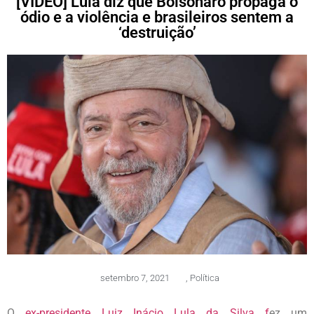
[VÍDEO] Lula diz que Bolsonaro propaga o
ódio e a violência e brasileiros sentem a
‘destruição’
setembro 7, 2021
,
Política
O
ex-presidente Luiz Inácio Lula da Silva f
ez um