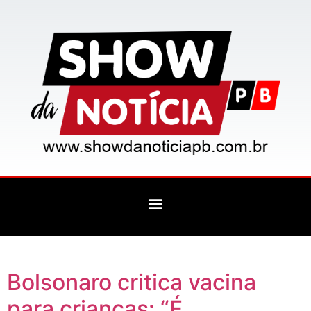
Bolsonaro critica vacina
para crianças: “É