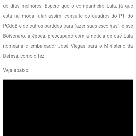
de dias melhores. Espero que o companheiro Lula, já que
está na moda falar assim, consulte os quadros do PT, do
PCdoB e de outros partidos para fazer suas escolhas”, disse
Bolsonaro, à época, preocupado com a notícia de que Lula
nomearia o embaixador José Viegas para o Ministério da
Defesa, como o fez.
Veja abaixo: