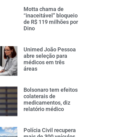
Motta chama de
“inaceitável” bloqueio
de R$ 119 milhões por
Dino
Unimed João Pessoa
abre seleção para
médicos em três
áreas
Bolsonaro tem efeitos
colaterais de
medicamentos, diz
relatório médico
Polícia Civil recupera
mais de 300 veículos