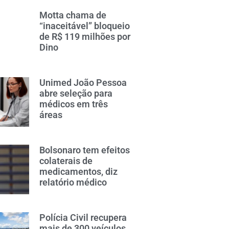
Motta chama de
“inaceitável” bloqueio
de R$ 119 milhões por
Dino
Unimed João Pessoa
abre seleção para
médicos em três
áreas
Bolsonaro tem efeitos
colaterais de
medicamentos, diz
relatório médico
Polícia Civil recupera
mais de 300 veículos