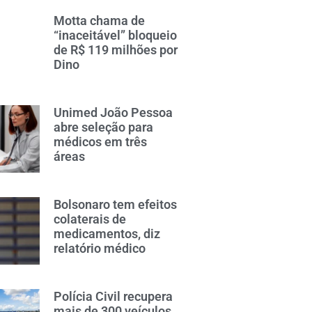
Motta chama de
“inaceitável” bloqueio
de R$ 119 milhões por
Dino
Unimed João Pessoa
abre seleção para
médicos em três
áreas
Bolsonaro tem efeitos
colaterais de
medicamentos, diz
relatório médico
Polícia Civil recupera
mais de 300 veículos