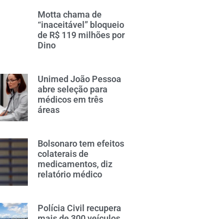
Motta chama de
“inaceitável” bloqueio
de R$ 119 milhões por
Dino
Unimed João Pessoa
abre seleção para
médicos em três
áreas
Bolsonaro tem efeitos
colaterais de
medicamentos, diz
relatório médico
Polícia Civil recupera
mais de 300 veículos