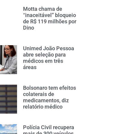
Motta chama de
“inaceitável” bloqueio
de R$ 119 milhões por
Dino
Unimed João Pessoa
abre seleção para
médicos em três
áreas
Bolsonaro tem efeitos
colaterais de
medicamentos, diz
relatório médico
Polícia Civil recupera
mais de 300 veículos