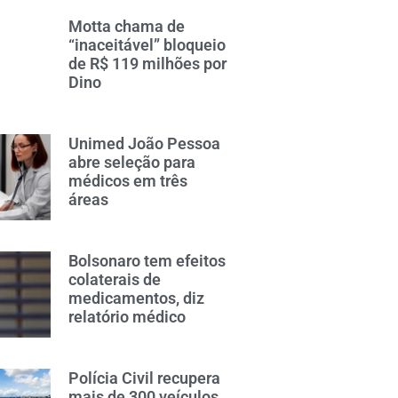
Motta chama de
“inaceitável” bloqueio
de R$ 119 milhões por
Dino
Unimed João Pessoa
abre seleção para
médicos em três
áreas
Bolsonaro tem efeitos
colaterais de
medicamentos, diz
relatório médico
Polícia Civil recupera
mais de 300 veículos