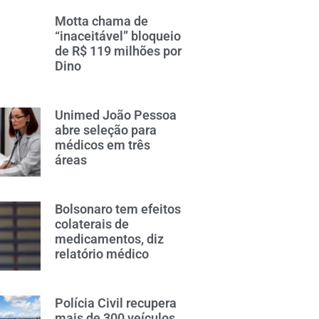
Motta chama de
“inaceitável” bloqueio
de R$ 119 milhões por
Dino
Unimed João Pessoa
abre seleção para
médicos em três
áreas
Bolsonaro tem efeitos
colaterais de
medicamentos, diz
relatório médico
Polícia Civil recupera
mais de 300 veículos