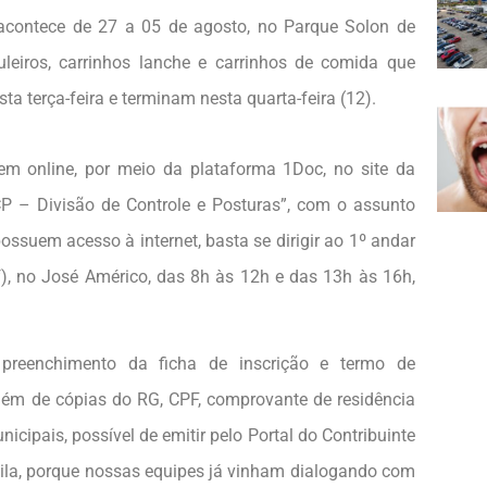
 acontece de 27 a 05 de agosto, no Parque Solon de
uleiros, carrinhos lanche e carrinhos de comida que
a terça-feira e terminam nesta quarta-feira (12).
em online, por meio da plataforma 1Doc, no site da
CP – Divisão de Controle e Posturas”, com o assunto
uem acesso à internet, basta se dirigir ao 1º andar
f), no José Américo, das 8h às 12h e das 13h às 16h,
 preenchimento da ficha de inscrição e termo de
além de cópias do RG, CPF, comprovante de residência
icipais, possível de emitir pelo Portal do Contribuinte
uila, porque nossas equipes já vinham dialogando com