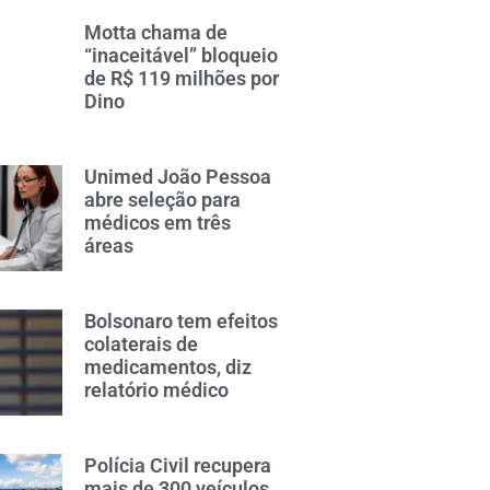
Motta chama de
“inaceitável” bloqueio
de R$ 119 milhões por
Dino
Unimed João Pessoa
abre seleção para
médicos em três
áreas
Bolsonaro tem efeitos
colaterais de
medicamentos, diz
relatório médico
Polícia Civil recupera
mais de 300 veículos