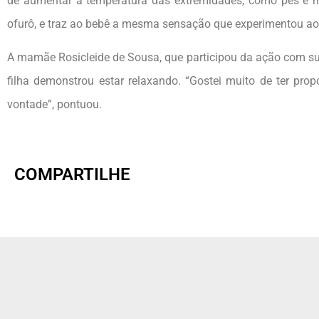
de aumentar a temperatura das extremidades, como pés e m
ofurô, e traz ao bebê a mesma sensação que experimentou ao 
A mamãe Rosicleide de Sousa, que participou da ação com su
filha demonstrou estar relaxando. “Gostei muito de ter pr
vontade”, pontuou.
COMPARTILHE