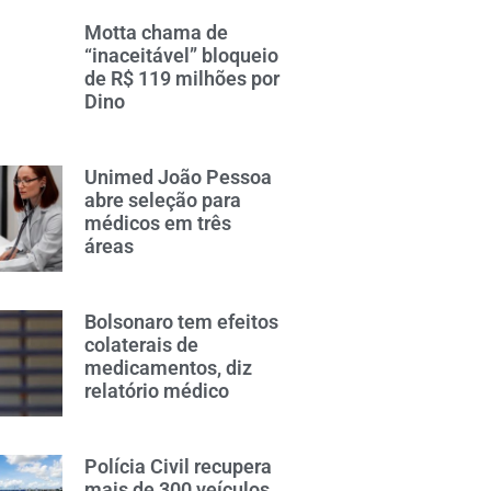
Motta chama de
“inaceitável” bloqueio
de R$ 119 milhões por
Dino
Unimed João Pessoa
abre seleção para
médicos em três
áreas
Bolsonaro tem efeitos
colaterais de
medicamentos, diz
relatório médico
Polícia Civil recupera
mais de 300 veículos