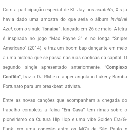
Com a participação especial de KL Jay nos
scratch’s
, Xis já
havia dado uma amostra do que seria o álbum
Invisível
Azul
, com o single
“Isnaipa”
, lançado em 26 de maio. A letra
é inspirada no jogo “Max Payne 3” e no longa “Sniper
Americano” (2014), e traz um boom bap dançante em meio
à uma história que se passa nas ruas caóticas da capital. O
segundo single apresentado anteriormente,
“Complexo
Conflito”
, traz o DJ RM e o rapper angolano Lukeny Bamba
Fortunato para um breakbeat ativista.
Entre as novas canções que acompanham a chegada do
trabalho completo, a faixa
“Em Casa”
tem rimas sobre o
pioneirismo da Cultura Hip Hop e uma vibe Golden Era/G-
Funk, em uma conexão entre os MC’s de São Paulo e