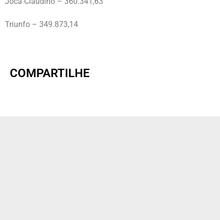
Joca Claudino – 360.341,63
Triunfo – 349.873,14
COMPARTILHE