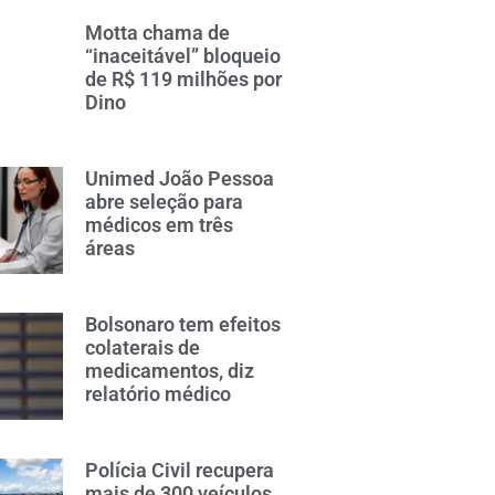
Motta chama de
“inaceitável” bloqueio
de R$ 119 milhões por
Dino
Unimed João Pessoa
abre seleção para
médicos em três
áreas
Bolsonaro tem efeitos
colaterais de
medicamentos, diz
relatório médico
Polícia Civil recupera
mais de 300 veículos