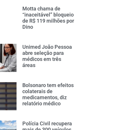
Motta chama de
“inaceitável” bloqueio
de R$ 119 milhões por
Dino
Unimed João Pessoa
abre seleção para
médicos em três
áreas
Bolsonaro tem efeitos
colaterais de
medicamentos, diz
relatório médico
Polícia Civil recupera
mais de 300 veículos