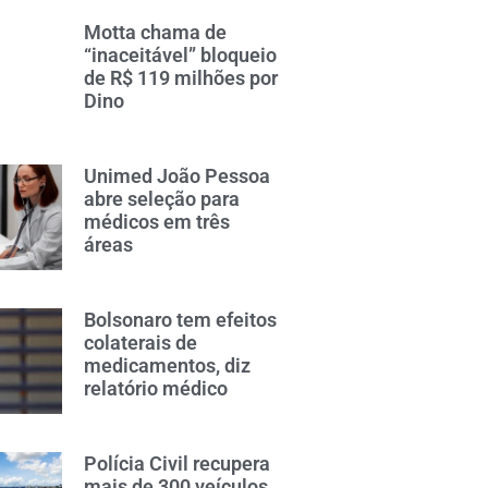
Motta chama de
“inaceitável” bloqueio
de R$ 119 milhões por
Dino
Unimed João Pessoa
abre seleção para
médicos em três
áreas
Bolsonaro tem efeitos
colaterais de
medicamentos, diz
relatório médico
Polícia Civil recupera
mais de 300 veículos