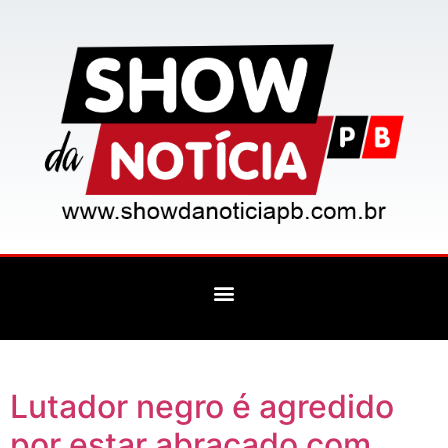
Lutador negro é agredido
por estar abraçado com