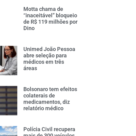
Motta chama de
“inaceitável” bloqueio
de R$ 119 milhões por
Dino
Unimed João Pessoa
abre seleção para
médicos em três
áreas
Bolsonaro tem efeitos
colaterais de
medicamentos, diz
relatório médico
Polícia Civil recupera
mais de 300 veículos