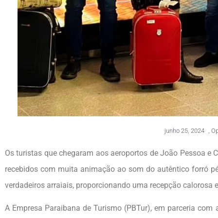
junho 25, 2024
,
Op
Os turistas que chegaram aos aeroportos de João Pessoa e C
recebidos com muita animação ao som do autêntico forró pé 
verdadeiros arraiais, proporcionando uma recepção calorosa e 
A Empresa Paraibana de Turismo (PBTur), em parceria com a