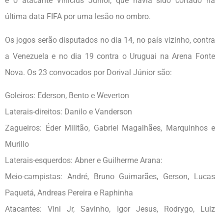
é o atacante Vinícius Júnior, que havia sido cortado na
última data FIFA por uma lesão no ombro.
Os jogos serão disputados no dia 14, no país vizinho, contra
a Venezuela e no dia 19 contra o Uruguai na Arena Fonte
Nova. Os 23 convocados por Dorival Júnior são:
Goleiros: Ederson, Bento e Weverton
Laterais-direitos: Danilo e Vanderson
Zagueiros: Éder Militão, Gabriel Magalhães, Marquinhos e
Murillo
Laterais-esquerdos: Abner e Guilherme Arana:
Meio-campistas: André, Bruno Guimarães, Gerson, Lucas
Paquetá, Andreas Pereira e Raphinha
Atacantes: Vini Jr, Savinho, Igor Jesus, Rodrygo, Luiz