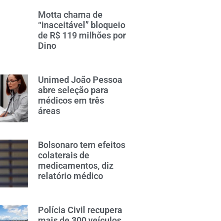
Motta chama de
“inaceitável” bloqueio
de R$ 119 milhões por
Dino
Unimed João Pessoa
abre seleção para
médicos em três
áreas
Bolsonaro tem efeitos
colaterais de
medicamentos, diz
relatório médico
Polícia Civil recupera
mais de 300 veículos