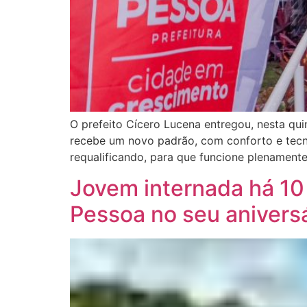
O prefeito Cícero Lucena entregou, nesta qu
recebe um novo padrão, com conforto e tecno
requalificando, para que funcione plenament
Jovem internada há 10
Pessoa no seu anivers