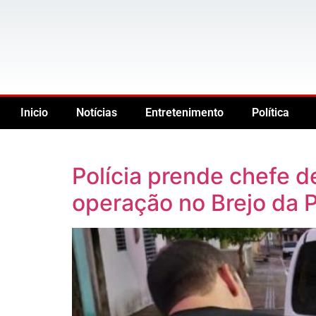
Inicio
Notícias
Entretenimento
Política
Polícia prende chefe d
operação no Brejo da 