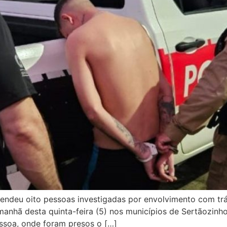
endeu oito pessoas investigadas por envolvimento com tráf
anhã desta quinta-feira (5) nos municípios de Sertãozinho
soa, onde foram presos o […]