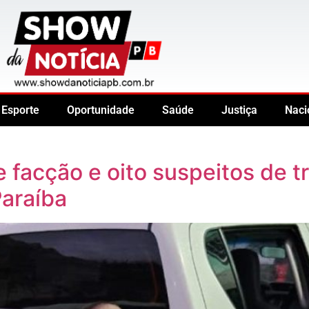
Esporte
Oportunidade
Saúde
Justiça
Naci
e facção e oito suspeitos de t
Paraíba