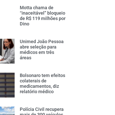
Motta chama de
“inaceitável” bloqueio
de R$ 119 milhões por
Dino
Unimed João Pessoa
abre seleção para
médicos em três
áreas
Bolsonaro tem efeitos
colaterais de
medicamentos, diz
relatório médico
Polícia Civil recupera
mais de 300 veículos