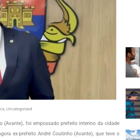
ica
,
Uncategorized
 (Avante), foi empossado prefeito interino da cidade
gora ex-prefeito André Coutinho (Avante), que teve o