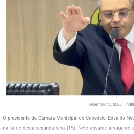
dezembro 15, 2025
,
Polít
O presidente da Câmara Municipal de Cabedelo, Edvaldo Neto
na tarde desta segunda-feira (15). Neto assume a vaga do a