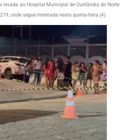
oi levada ao Hospital Municipal de Ourilândia do Norte
 279, onde segue internada nesta quinta-feira (4).