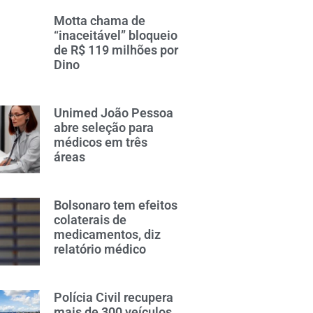
Motta chama de
“inaceitável” bloqueio
de R$ 119 milhões por
Dino
Unimed João Pessoa
abre seleção para
médicos em três
áreas
Bolsonaro tem efeitos
colaterais de
medicamentos, diz
relatório médico
Polícia Civil recupera
mais de 300 veículos