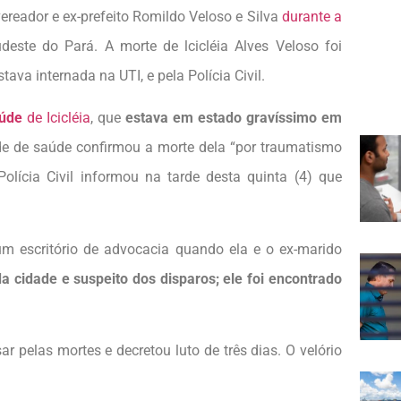
vereador e ex-prefeito Romildo Veloso e Silva
durante a
udeste do Pará. A morte de lcicléia Alves Veloso foi
ava internada na UTI, e pela Polícia Civil.
aúde
de Icicléia
, que
estava em estado gravíssimo em
de de saúde confirmou a morte dela “por traumatismo
olícia Civil informou na tarde desta quinta (4) que
 um escritório de advocacia quando ela e o ex-marido
da cidade e suspeito dos disparos; ele foi encontrado
r pelas mortes e decretou luto de três dias. O velório