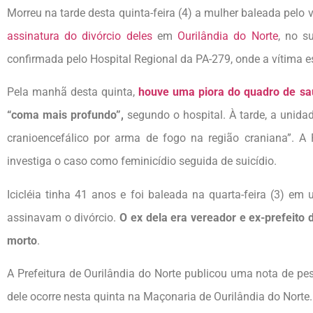
Morreu na tarde desta quinta-feira (4) a mulher baleada pelo 
assinatura do divórcio deles
em
Ourilândia do Norte
, no s
confirmada pelo Hospital Regional da PA-279, onde a vítima est
Pela manhã desta quinta,
houve uma piora do quadro de s
“coma mais profundo”,
segundo o hospital. À tarde, a unida
cranioencefálico por arma de fogo na região craniana”. A P
investiga o caso como feminicídio seguida de suicídio.
Icicléia tinha 41 anos e foi baleada na quarta-feira (3) em
assinavam o divórcio.
O ex dela era vereador e ex-prefeito 
morto
.
A Prefeitura de Ourilândia do Norte publicou uma nota de pesa
dele ocorre nesta quinta na Maçonaria de Ourilândia do Norte.