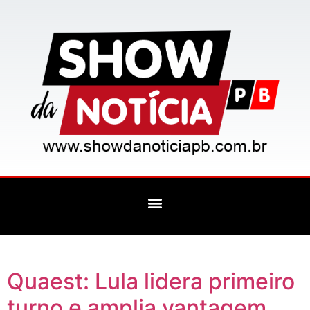
Quaest: Lula lidera primeiro
turno e amplia vantagem