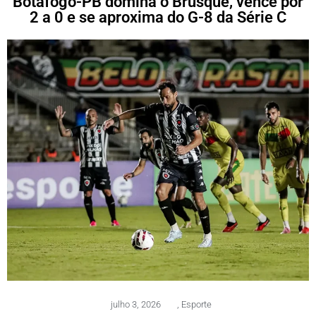
Botafogo-PB domina o Brusque, vence por
2 a 0 e se aproxima do G-8 da Série C
julho 3, 2026
,
Esporte