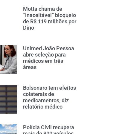
Motta chama de
“inaceitável” bloqueio
de R$ 119 milhões por
Dino
Unimed João Pessoa
abre seleção para
médicos em três
áreas
Bolsonaro tem efeitos
colaterais de
medicamentos, diz
relatório médico
Polícia Civil recupera
mais de 300 veículos