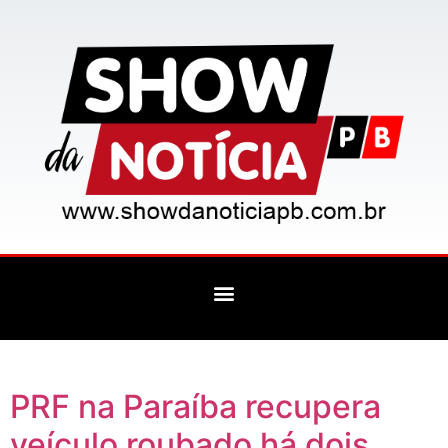
PRF na Paraíba recupera
veículo roubado há dois