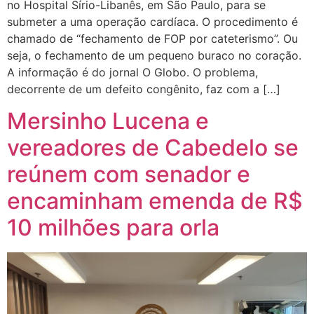
no Hospital Sírio-Libanês, em São Paulo, para se
submeter a uma operação cardíaca. O procedimento é
chamado de “fechamento de FOP por cateterismo”. Ou
seja, o fechamento de um pequeno buraco no coração.
A informação é do jornal O Globo. O problema,
decorrente de um defeito congênito, faz com a […]
Mersinho Lucena e
vereadores de Cabedelo se
reúnem com senador e
encaminham emenda de R$
10 milhões para orla