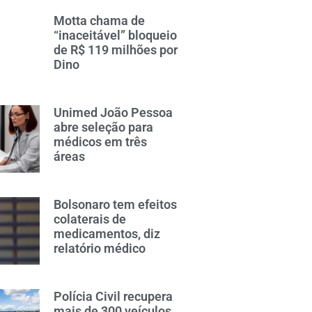
Motta chama de
“inaceitável” bloqueio
de R$ 119 milhões por
Dino
Unimed João Pessoa
abre seleção para
médicos em três
áreas
Bolsonaro tem efeitos
colaterais de
medicamentos, diz
relatório médico
Polícia Civil recupera
mais de 300 veículos