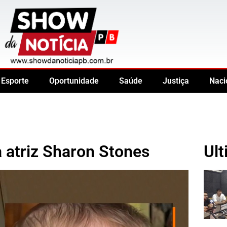
Esporte
Oportunidade
Saúde
Justiça
Naci
 atriz Sharon Stones
Ult