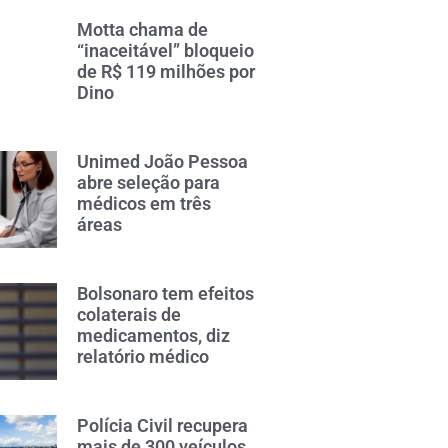
Motta chama de
“inaceitável” bloqueio
de R$ 119 milhões por
Dino
Unimed João Pessoa
abre seleção para
médicos em três
áreas
Bolsonaro tem efeitos
colaterais de
medicamentos, diz
relatório médico
Polícia Civil recupera
mais de 300 veículos