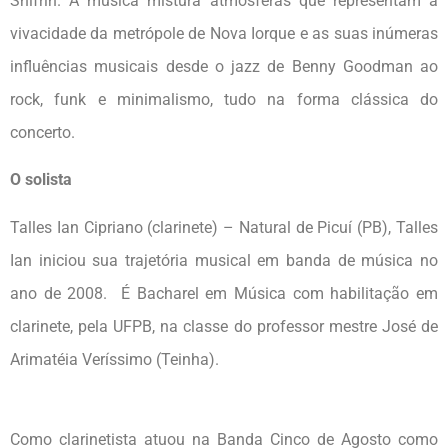
Shifrin. A música mistura atmosferas que representam a
vivacidade da metrópole de Nova Iorque e as suas inúmeras
influências musicais desde o jazz de Benny Goodman ao
rock, funk e minimalismo, tudo na forma clássica do
concerto.
O solista
Talles Ian Cipriano (clarinete) – Natural de Picuí (PB), Talles
Ian iniciou sua trajetória musical em banda de música no
ano de 2008. É Bacharel em Música com habilitação em
clarinete, pela UFPB, na classe do professor mestre José de
Arimatéia Veríssimo (Teinha).
Como clarinetista atuou na Banda Cinco de Agosto como