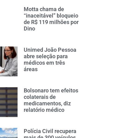
Motta chama de
“inaceitável” bloqueio
de R$ 119 milhões por
Dino
Unimed João Pessoa
abre seleção para
médicos em três
áreas
Bolsonaro tem efeitos
colaterais de
medicamentos, diz
relatório médico
Polícia Civil recupera
mais de 300 veículos